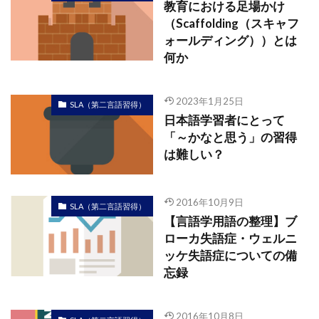
教育における足場かけ
（Scaffolding（スキャフ
ォールディング））とは
何か
2023年1月25日
SLA（第二言語習得）
日本語学習者にとって
「～かなと思う」の習得
は難しい？
2016年10月9日
SLA（第二言語習得）
【言語学用語の整理】ブ
ローカ失語症・ウェルニ
ッケ失語症についての備
忘録
2016年10月8日