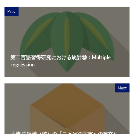
Prev
第二言語習得研究における統計⑩：Multiple
regression
Next
大津 由紀雄（編）の「ことばの宇宙への旅立ち