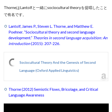
ThorneはLantolfと一緒にsociocultural theoryを提唱したこと
で有名です。
Lantolf, James P., Steven L. Thorne, and Matthew E.
Poehner. “Sociocultural theory and second language
development.”
Theories in second language acquisition: An
introduction
(2015): 207-226.
Sociocultural Theory And the Genesis of Second
Language (Oxford Applied Linguistics)
Thorne (2012) Semiotic Flows, Bricolage, and Critical
Language Awareness