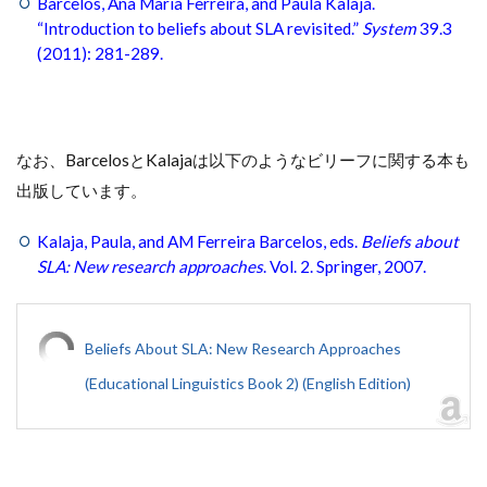
Barcelos, Ana Maria Ferreira, and Paula Kalaja.
“Introduction to beliefs about SLA revisited.”
System
39.3
(2011): 281-289.
なお、BarcelosとKalajaは以下のようなビリーフに関する本も
出版しています。
Kalaja, Paula, and AM Ferreira Barcelos, eds.
Beliefs about
SLA: New research approaches
. Vol. 2. Springer, 2007.
Beliefs About SLA: New Research Approaches
(Educational Linguistics Book 2) (English Edition)