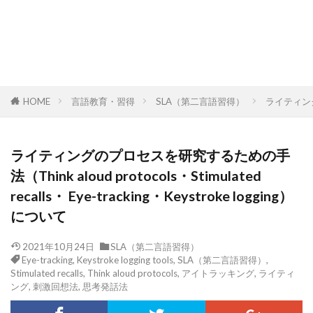
HOME
言語教育・習得
SLA（第二言語習得）
ライティングのプ
ライティングのプロセスを研究するための手
法（Think aloud protocols・Stimulated
recalls・ Eye-tracking・Keystroke logging）
について
2021年10月24日
SLA（第二言語習得）
Eye-tracking
,
Keystroke logging tools
,
SLA（第二言語習得）
,
Stimulated recalls
,
Think aloud protocols
,
アイトラッキング
,
ライティ
ング
,
刺激回想法
,
思考発話法