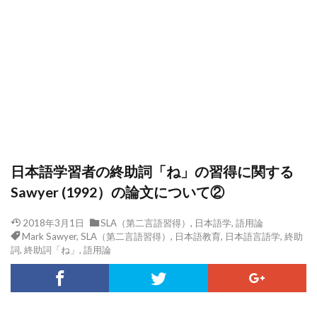
日本語学習者の終助詞「ね」の習得に関する
Sawyer (1992）の論文について②
2018年3月1日
SLA（第二言語習得）
,
日本語学
,
語用論
Mark Sawyer
,
SLA（第二言語習得）
,
日本語教育
,
日本語言語学
,
終助
詞
,
終助詞「ね」
,
語用論