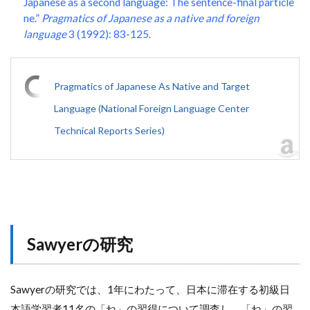
Japanese as a second language: The sentence-final particle
ne.”
Pragmatics of Japanese as a native and foreign
language
3 (1992): 83-125.
Pragmatics of Japanese As Native and Target
Language (National Foreign Language Center
Technical Reports Series)
Sawyerの研究
Sawyerの研究では、1年にわたって、日本に滞在する初級日
本語学習者11名の「ね」の習得について調査し、「ね」の習