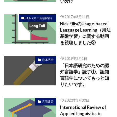
い分け
2017年8月11日
SLA（第二言語習得）
Nick EllisのUsage-based
Language Learning（用法
基盤学習）に関する動画
を視聴しました②
2019年2月1日
日本語学
「日本語研究のための認
知言語学」読了①。認知
言語学についてもっと知
りたいです。
2020年3月30日
言語政策
International Review of
Applied Linguistics in