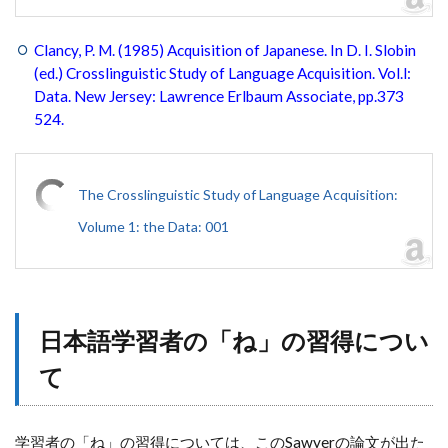
Clancy, P. M. (1985) Acquisition of Japanese. In D. I. Slobin
(ed.) Crosslinguistic Study of Language Acquisition. Vol.l:
Data. New Jersey: Lawrence Erlbaum Associate, pp.373
524.
The Crosslinguistic Study of Language Acquisition:
Volume 1: the Data: 001
日本語学習者の「ね」の習得につい
て
学習者の「ね」の習得については、このSawyerの論文が出た