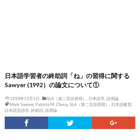
日本語学習者の終助詞「ね」の習得に関する
Sawyer (1992）の論文について①
2018年12月1日
SLA（第二言語習得）
,
日本語学
,
語用論
Mark Sawyer
,
Patricia M. Clancy
,
SLA（第二言語習得）
,
日本語教育
,
日本語言語学
,
終助詞
,
語用論